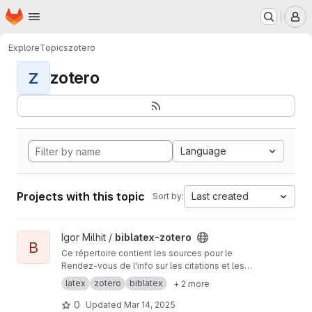
Homepage
Skip to main content
M
Explore
Topics
zotero
zotero
Z
Language
Projects with this topic
Last created
Sort by:
View biblatex-zotero project
Igor Milhit /
biblatex-zotero
B
Ce répertoire contient les sources pour le
Rendez-vous de l'info sur les citations et les
références bibliographiques avec LaTeX. Il
latex
zotero
biblatex
+ 2 more
s'agit d'un miroir de mon dépôt personnel :
http
s://git.milhit.ch/igor/biblatex-zotero
0
Updated
Mar 14, 2025