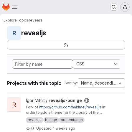
Homepage
Skip to main content
M
Explore
Topics
revealjs
revealjs
R
CSS
Projects with this topic
Name, descending
Sort by:
View revealjs-bunige project
Igor Milhit /
revealjs-bunige
R
Fork of
https://github.com/hakimel/reveal.js
in
order to add a theme for the Library of the
University of Geneva (bunige branch, see the
revealjs
bunige
presentation
README, last section).
0
Updated
4 weeks ago