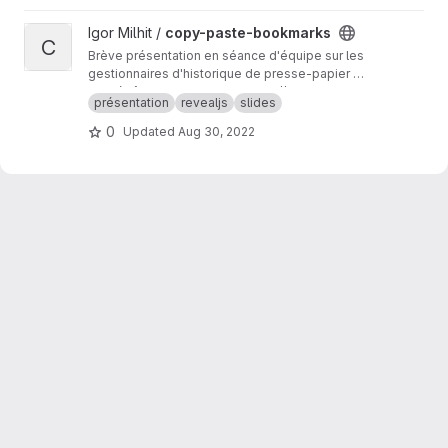
View copy-paste-bookmarks project
Igor Milhit /
copy-paste-bookmarks
C
Brève présentation en séance d'équipe sur les
gestionnaires d'historique de presse-papier et
l'usage des signets avec mot-clé pour
Ce dépôt est un mirroir de
https://codeberg.or
présentation
revealjs
slides
accélérer la recherche.
g/ignami/copy-paste-bookmarks
La présentation est publique sur
https://ignami.
0
Updated
Aug 30, 2022
codeberg.page/copy-paste-bookmarks