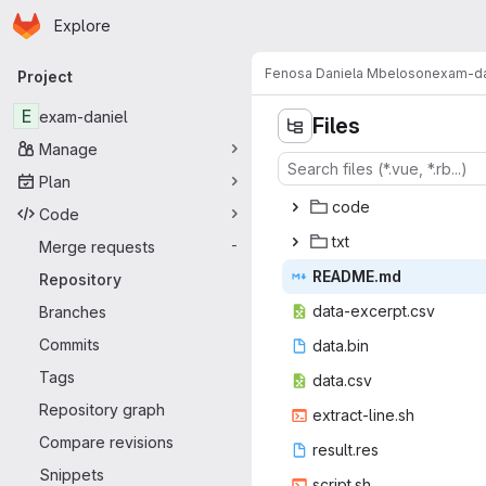
Homepage
Skip to main content
Explore
Primary navigation
Fenosa Daniela Mbeloson
exam-da
Project
E
exam-daniel
Files
Manage
Plan
co
‎de‎
Code
t
‎xt‎
Merge requests
-
READ
‎ME.md‎
Repository
data-exc
‎erpt.csv‎
Branches
Commits
data
‎.bin‎
Tags
data
‎.csv‎
Repository graph
extract
‎-line.sh‎
Compare revisions
resul
‎t.res‎
Snippets
scri
‎pt.sh‎