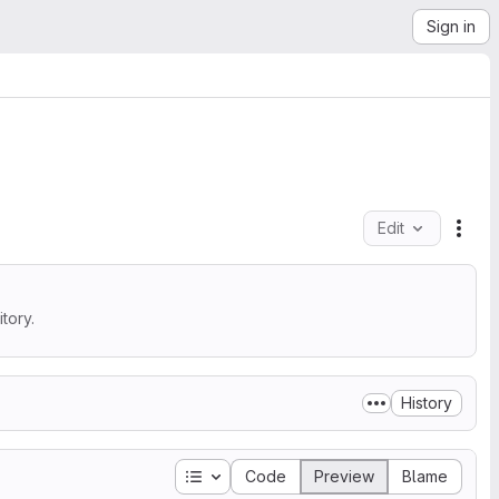
Sign in
Edit
File
tory.
History
Table of contents
Code
Preview
Blame