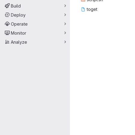
Build
to
‎get‎
Deploy
Operate
Monitor
Analyze