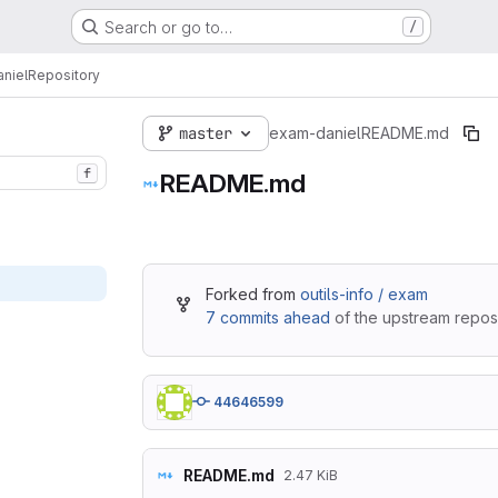
Search or go to…
/
niel
Repository
master
exam-daniel
README.md
f
README.md
Forked from
outils-info / exam
7 commits ahead
of the upstream reposi
44646599
README.md
2.47 KiB