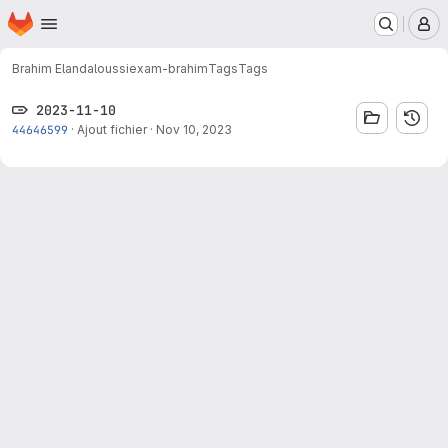
Homepage
Skip to main content
M
Brahim Elandaloussi
exam-brahim
Tags
Tags
2023-11-10
44646599
·
Ajout fichier
·
Nov 10, 2023