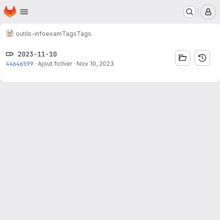
Homepage
Skip to main content
M
outils-info
exam
Tags
Tags
2023-11-10
44646599
·
Ajout fichier
·
Nov 10, 2023