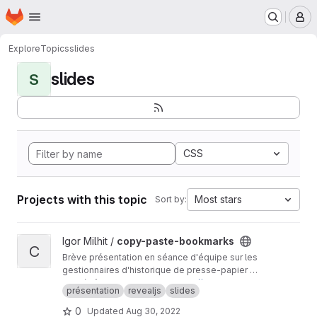
Homepage
Skip to main content
M
Explore
Topics
slides
slides
S
CSS
Projects with this topic
Most stars
Sort by:
View copy-paste-bookmarks project
Igor Milhit /
copy-paste-bookmarks
C
Brève présentation en séance d'équipe sur les
gestionnaires d'historique de presse-papier et
l'usage des signets avec mot-clé pour
Ce dépôt est un mirroir de
https://codeberg.or
présentation
revealjs
slides
accélérer la recherche.
g/ignami/copy-paste-bookmarks
La présentation est publique sur
https://ignami.
0
Updated
Aug 30, 2022