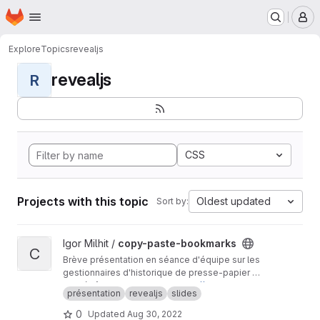
Homepage
Skip to main content
M
Explore
Topics
revealjs
revealjs
R
CSS
Projects with this topic
Oldest updated
Sort by:
View copy-paste-bookmarks project
Igor Milhit /
copy-paste-bookmarks
C
Brève présentation en séance d'équipe sur les
gestionnaires d'historique de presse-papier et
l'usage des signets avec mot-clé pour
Ce dépôt est un mirroir de
https://codeberg.or
présentation
revealjs
slides
accélérer la recherche.
g/ignami/copy-paste-bookmarks
La présentation est publique sur
https://ignami.
0
Updated
Aug 30, 2022