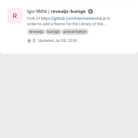
codeberg.page/copy-paste-bookmarks
View revealjs-bunige project
Igor Milhit /
revealjs-bunige
R
Fork of
https://github.com/hakimel/reveal.js
in
order to add a theme for the Library of the
University of Geneva (bunige branch, see the
revealjs
bunige
presentation
README, last section).
0
Updated
Jul 09, 2026