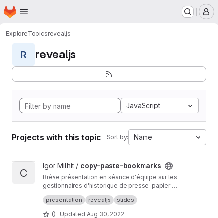
Homepage
Skip to main content
M
Explore
Topics
revealjs
revealjs
R
JavaScript
Projects with this topic
Name
Sort by:
View copy-paste-bookmarks project
Igor Milhit /
copy-paste-bookmarks
C
Brève présentation en séance d'équipe sur les
gestionnaires d'historique de presse-papier et
l'usage des signets avec mot-clé pour
Ce dépôt est un mirroir de
https://codeberg.or
présentation
revealjs
slides
accélérer la recherche.
g/ignami/copy-paste-bookmarks
La présentation est publique sur
https://ignami.
0
Updated
Aug 30, 2022