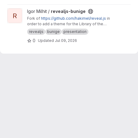
codeberg.page/copy-paste-bookmarks
View revealjs-bunige project
Igor Milhit /
revealjs-bunige
R
Fork of
https://github.com/hakimel/reveal.js
in
order to add a theme for the Library of the
University of Geneva (bunige branch, see the
revealjs
bunige
presentation
README, last section).
0
Updated
Jul 09, 2026