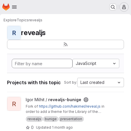
Homepage
Skip to main content
M
Explore
Topics
revealjs
revealjs
R
JavaScript
Projects with this topic
Last created
Sort by:
View revealjs-bunige project
Igor Milhit /
revealjs-bunige
R
Fork of
https://github.com/hakimel/reveal.js
in
order to add a theme for the Library of the
University of Geneva (bunige branch, see the
revealjs
bunige
presentation
README, last section).
0
Updated
1 month ago