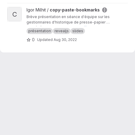
View copy-paste-bookmarks project
Igor Milhit /
copy-paste-bookmarks
C
Brève présentation en séance d'équipe sur les
gestionnaires d'historique de presse-papier et
l'usage des signets avec mot-clé pour
Ce dépôt est un mirroir de
https://codeberg.or
présentation
revealjs
slides
accélérer la recherche.
g/ignami/copy-paste-bookmarks
La présentation est publique sur
https://ignami.
0
Updated
Aug 30, 2022
codeberg.page/copy-paste-bookmarks